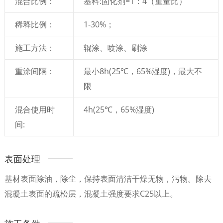
混合比例：
基料:固化剂=1：4（重量比）
稀释比例：
1-30%；
施工方法：
辊涂、喷涂、刷涂
重涂间隔：
最小8h(25℃，65%湿度)，最大不
限
混合使用时
4h(25℃，65%湿度)
间:
表面处理
基材表面除油，除尘，保持表面清洁干燥无物，污物。除去
混凝土表面的疏松层，混凝土强度要求C25以上。