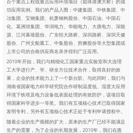
百个重点工程或重点应用环境项目（如珠港澳大桥）的成
功应用实例。我们的产品入围：中建集团、中铁集团、中
冶集团、宝钢集团、杭萧钢构股份、中国石油、中国石
化、葛洲坝集团、华润电力、华能电力、大唐电力、深能
源、江河幕墙股份、广东恒大路桥、深圳路桥、深圳天健
股份、广州文船重工、中集股份、胜狮股份等大型集团或
上市公司的合格供应商名录并得到广泛应用。
2010年开始，我们与精细化工国家重点实验室和大连理
工大学进行产、学、研全方位技术合作，取得良好的效
果，企业的技术能力上了一个新台阶。与此同时，我们与
湖南省国家电力科学研究院合作研制温度低、湿度大应用
环境下铁塔及电力设备低表面处理的有效防护，该项目取
得国家科学进步一等奖。我们有五项核心技术已取得国家
发明专利，另外有五项核心技术正处于专利申请授权中。
随着企业的生产规模的扩大，原来的生产厂已经不能满足
生产的需要，为了企业的长期发展，2010年，我们在惠