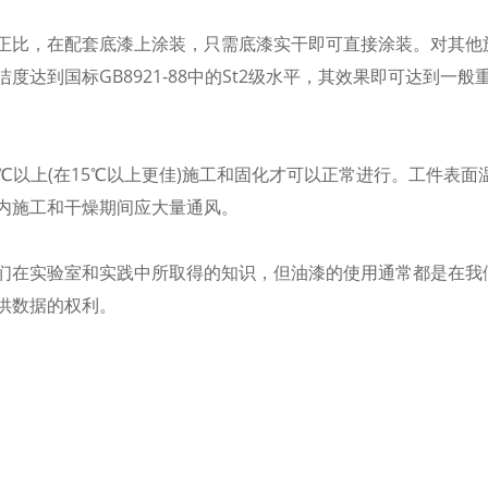
正比，在配套底漆上涂装，只需底漆实干即可直接涂装。对其他
达到国标GB8921-88中的St2级水平，其效果即可达到一般
℃以上(在15℃以上更佳)施工和固化才可以正常进行。工件表
内施工和干燥期间应大量通风。
们在实验室和实践中所取得的知识，但油漆的使用通常都是在我
供数据的权利。