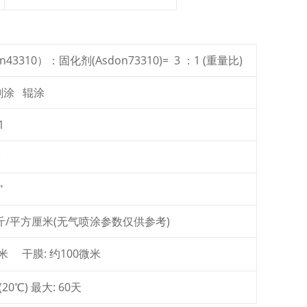
43310）：固化剂(Asdon73310)= 3 ：1 (重量比)
刷涂 辊涂
1
)
″
 公斤/平方厘米(无气喷涂参数仅供参考)
微米 干膜: 约100微米
(20℃) 最大: 60天