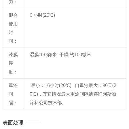
力：
混合
6 小时(20℃)
使用
时
间：
漆膜
湿膜:133微米 干膜:约100微米
厚
度：
重涂
最小：16小时(20℃) 自重涂最大：90天(2
间
0℃)，其它情况最大重涂间隔请咨询阿斯顿
隔：
涂料公司技术部。
表面处理