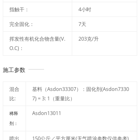
指触干：
4小时
完全固化：
7天
挥发性有机化合物含量(V.
203克/升
O.C)：
施工参数
混合
基料（Asdon33307）：固化剂(Asdon7330
比:
7) = 3: 1（重量比）
Asdon13011
稀释
剂：
喷出
150公斤／平方厘米(无气喷涂参数仅供参考)