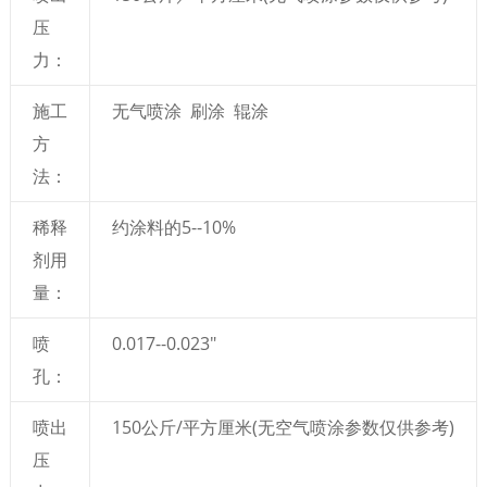
压
力：
施工
无气喷涂 刷涂 辊涂
方
法：
稀释
约涂料的5--10%
剂用
量：
喷
0.017--0.023″
孔：
喷出
150公斤/平方厘米(无空气喷涂参数仅供参考)
压