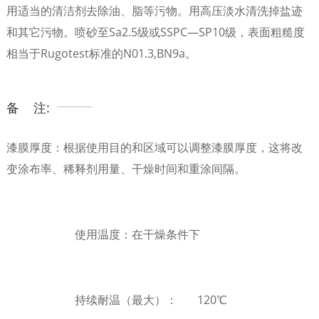
用适当的清洁剂去除油、脂等污物。用高压淡水清洗掉盐迹
和其它污物。喷砂至Sa2.5级或SSPC—SP10级，表面粗糙度
相当于Rugotest标准的N01.3,BN9a。
备 注:
漆膜厚度：根据使用目的和区域可以调整漆膜厚度，这将改
变涂布率、稀释剂用量、干燥时间和重涂间隔。
使用温度：在干燥条件下
持续耐温（最大）： 120℃