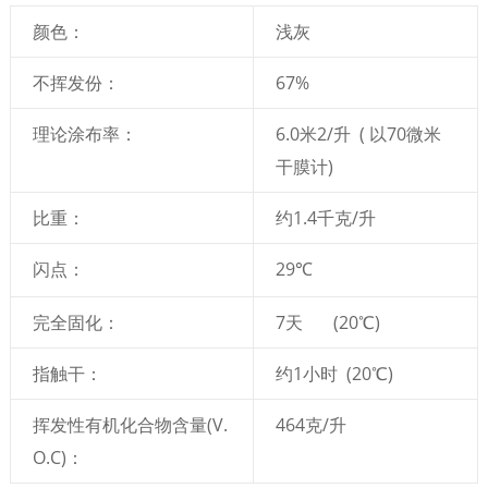
颜色：
浅灰
不挥发份：
67%
理论涂布率：
6.0米2/升 ( 以70微米
干膜计)
比重：
约1.4千克/升
闪点：
29℃
完全固化：
7天 (20℃)
指触干：
约1小时 (20℃)
挥发性有机化合物含量(V.
464克/升
O.C)：