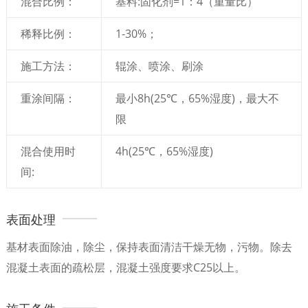
混合比例：
基料:固化剂=1：4（重量比）
稀释比例：
1-30%；
施工方法：
辊涂、喷涂、刷涂
重涂间隔：
最小8h(25℃，65%湿度)，最大不
限
混合使用时
4h(25℃，65%湿度)
间:
表面处理
基材表面除油，除尘，保持表面清洁干燥无物，污物。除去
混凝土表面的疏松层，混凝土强度要求C25以上。